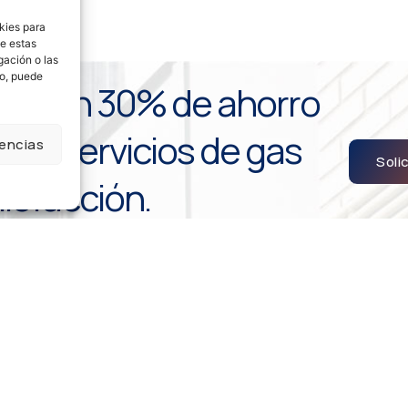
kies para
de estas
gación o las
to, puede
sta un 30% de ahorro
ros servicios de gas
rencias
Soli
alefacción.