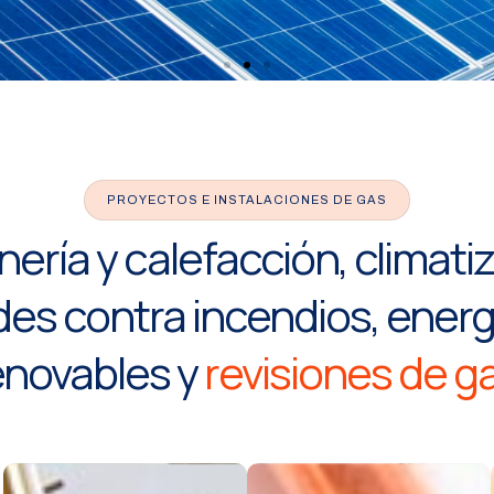
lderas
PROYECTOS E INSTALACIONES DE GAS
lentadores,
ería y calefacción, climati
patios
des contra incendios, energ
enovables y
revisiones de ga