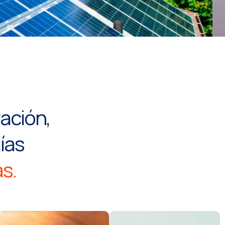
zación,
ías
s.