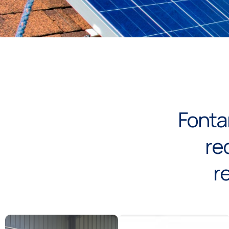
Reparación de Ca
Cocinas, encimeras, calderas, ca
Fontan
estufas catalíticas, calienta
re
r