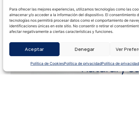
Para ofrecer las mejores experiencias, utilizamos tecnologías como las coo
almacenar y/o acceder a la información del dispositivo. El consentimiento 
tecnologías nos permitirá procesar datos como el comportamiento de nave
identificaciones únicas en este sitio. No consentir o retirar el consentimien
Podemos ofrecerle ha
afectar negativamente a ciertas características y funciones.
energético con nuest
Aceptar
Denegar
Ver Prefe
natural y c
Política de Cookies
Política de privacidad
Política de privacidad